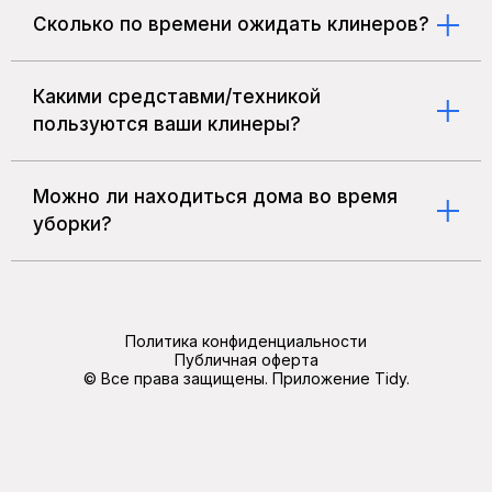
в зависимости от размера и состояния
Сколько по времени ожидать клинеров?
помещения.
В среднем время ожидания клинеров
занимает 2 часа
Какими средставми/техникой
пользуются ваши клинеры?
Наши партнеры используют только
проверенные временем средства/технику
Karcher.
Можно ли находиться дома во время
уборки?
Вы можете находиться как и дома так и вне
дома, наша главная цель это доверие наших
клиентов.
Политика конфиденциальности
Публичная оферта
©
Все права защищены. Приложение Tidy.